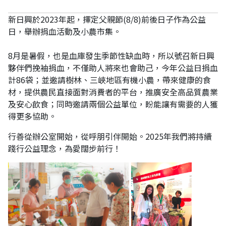
新日興於
2023
年起，擇定父親節
(8/8)
前後日子作為公益
日，舉辦捐血活動及小農市集。
8
月是暑假，也是血庫發生季節性缺血時，所以號召新日興
夥伴們挽袖捐血，不僅助人將來也會助己，今年公益日捐血
計
86
袋；並邀請樹林、三峽地區有機小農，帶來健康的食
材，提供農民直接面對消費者的平台，推廣安全高品質農業
及安心飲食；同時邀請兩個公益單位，盼能讓有需要的人獲
得更多協助。
行善從辦公室開始，從呼朋引伴開始。
2025
年我們將持續
踐行公益理念，為愛闊步前行！