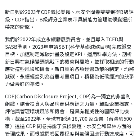
新日興於
2023
年
CDP
氣候變遷、水安全問卷雙雙獲得
B
級評
級，
CDP
指出，
B
級評分企業表示具備能力管理氣候變遷所
帶來的衝擊。
我們於
2022
年成立永續發展委員會，並且導入
TCFD
與
SASB
準則，
2023
年申請
SBT(
科學基礎減碳目標
)
完成遞交
目標，加速制定減碳計畫及設定
KPI
，運用科學方法，剖析
新日興在氣候變遷挑戰下的機會與風險，並採取相應的行動
應對這些風險和機會。新日興的各項經營政策的制定，均將
減碳、永續經營列為首要考量項目，積極為低碳經濟的競爭
力做最好的準備。
CDP(Carbon Disclosure Project, CDP)
為一獨立的非營利
組織，結合投資人與品牌商供應鏈之力量，鼓勵企業揭露、
評估與管理環境風險和機會，是具有權威性的國際評比機
構。截至
2022
年，全球有超過
18,700
家企業（台灣約
500
家）透過
CDP
問卷揭露了氣候變遷、水安全和森林方面的
管理成果，而根據問卷回覆程度與氣候因應行動達成度，可