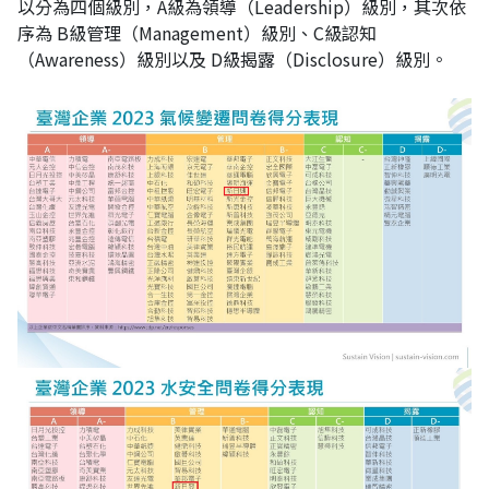
以分為四個級別，
A
級為領導（
Leadership
）級別，其次依
序為
B
級管理（
Management
）級別、
C
級認知
（
Awareness
）級別以及
D
級揭露（
Disclosure
）級別。